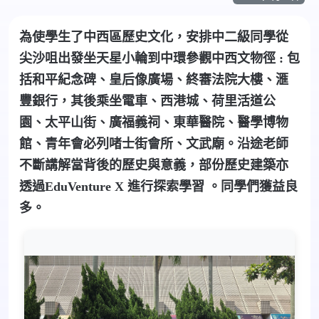
為使學生了中西區歷史文化，安排中二級同學從
尖沙咀出發坐天星小輪到中環參觀中西文物徑
:
包
括和平紀念碑、皇后像廣場、終審法院大樓、滙
豐銀行，其後乘坐電車、西港城、荷里活道公
園、太平山街、廣福義祠、東華醫院、醫學博物
館、青年會必列啫士街會所、文武廟。沿途老師
不斷講解當背後的歷史與意義，部份歷史建築亦
透過
EduVenture X
進行探索學習 。同學們獲益良
多。