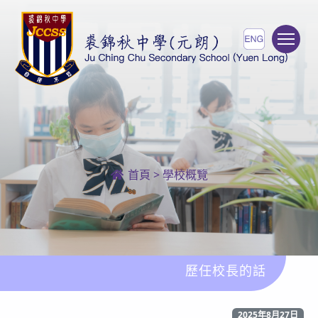
To
首頁
>
學校概覽
歷任校長的話
2025年8月27日