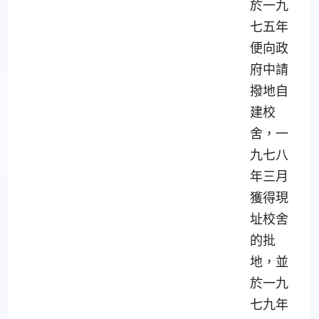
於一九
七五年
便向政
府中請
撥地自
建校
舍，一
九七八
年三月
獲得現
址校舍
的批
地，並
於一九
七九年