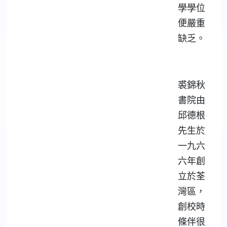
學學位
便嚴重
缺乏。
裘錦秋
書院由
邱德根
先生於
一九六
六年創
立於荃
灣區，
創校時
條伴很