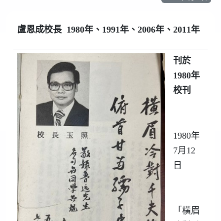
盧恩成校長
1980
年、
1991
年、
2006
年、
2011
年
刊於
1980
年
校刊
1980年
7月12
日
「橫眉