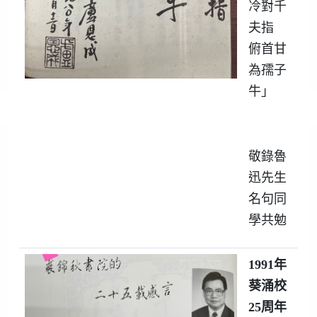
冷對千
夫指
俯首甘
為孺子
牛」
敬錄魯
迅先生
名句同
學共勉
1991
年
葵涌校
25
周年