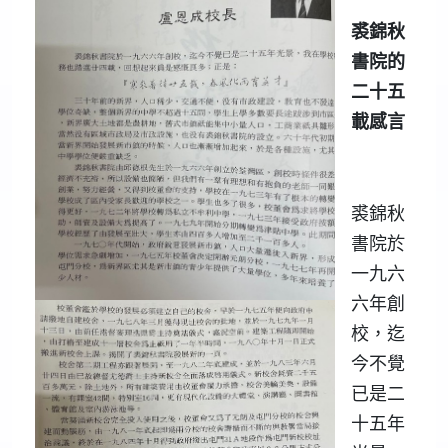
裘錦秋
書院的
二十五
載感言
裘錦秋
書院於
一九六
六年創
校，迄
今不覺
已是二
十五年