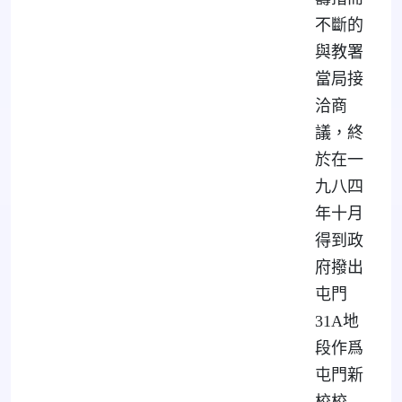
不斷的
與教署
當局接
洽商
議，終
於在一
九八四
年十月
得到政
府撥出
屯門
31A地
段作爲
屯門新