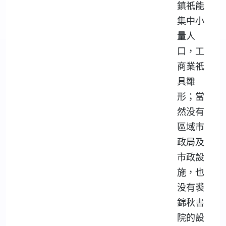
鎮祇能
集中小
量人
口，工
商業祇
具雛
形；當
然没有
區域市
政局及
市政設
施，也
没有裘
錦秋書
院的設