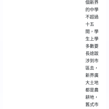
個新界
的中學
不超過
十五
間，學
生上學
多數要
長途跋
涉到市
區去，
新界廣
大土地
都是農
耕地，
舊式市