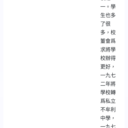
一。學
生也多
了很
多，校
董會爲
求將學
校辦得
更好，
一九七
二年將
學校轉
爲私立
不牟利
中學，
一九七