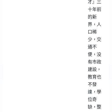
才』三
十年前
的新
界，人
口稀
少，交
通不
便，没
有市政
建設，
教育也
不發
達，學
位奇
缺，整