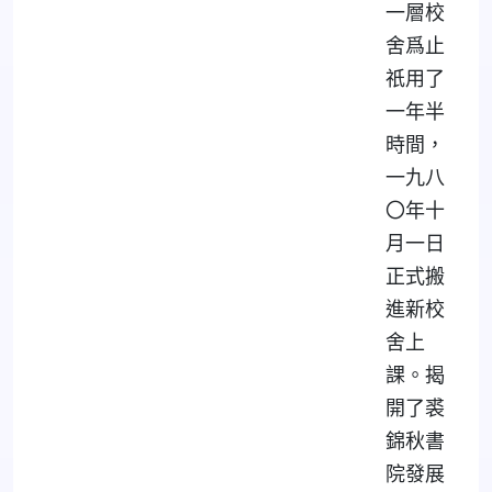
一層校
舍爲止
祇用了
一年半
時間，
一九八
〇年十
月一日
正式搬
進新校
舍上
課。揭
開了裘
錦秋書
院發展