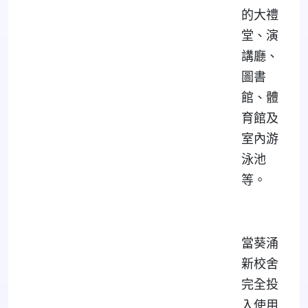
的大禮
堂、演
講廳、
圖書
館、體
育館及
室內游
泳池
等。
當葵涌
新校舍
完全投
入使用