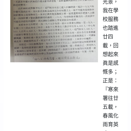
光景，
我在學
校服務
也踏進
廿四
載，回
想起來
眞是感
慨多；
正是：
『寒來
署往廿
五載，
春風化
雨育英