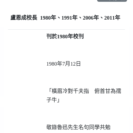
盧恩成校長
1980
年、
1991
年、
2006
年、
2011
年
刊於
1980
年校刊
1980年7月12日
「橫眉冷對千夫指 俯首甘為孺
子牛」
敬錄魯迅先生名句同學共勉