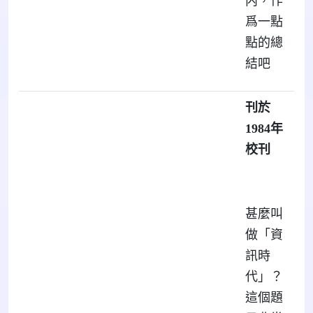
内，作
爲一點
點的總
結吧
刊於
1984
年
校刊
甚麼叫
做「資
訊時
代」？
這個題