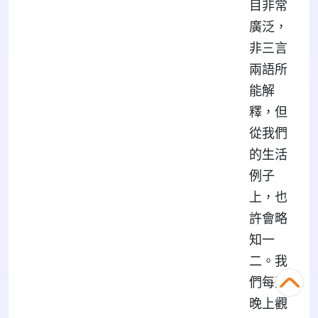
目非常
廣泛，
非三言
兩語所
能解
釋，但
從我們
的生活
例子
上，也
許會略
知一
二。我
們每天
晚上觀