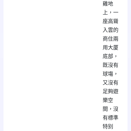
雞地
上，一
座高聳
入雲的
商住兩
用大厦
底部，
既沒有
球塲，
又沒有
足夠遊
樂空
間，沒
有標準
特别