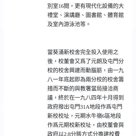
別室16間，更有現代化設備的大
禮堂、演講廳、圖書館、體育館
及室內游泳池等。
當葵涌新校舍完全投入使用之
後，校董會又爲了元朗及屯門分
校的校舍興建而動腦筋，由一九
八一年底起即為兩分校的校舍籌
措而不斷的與教署當局接洽商
議，終於在一九八四年十月得到
政府撥出屯門31A地段作爲屯門
新校校址，元期水牛嶺6區地段
作爲元期校新校址，由校董會與
政府以2:8分賬方式分擔建校費