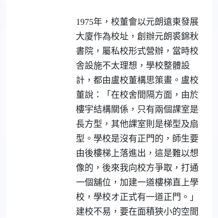
1975年，校董會以元朗遠東發展
大廈作為校址，創辦元朗裘錦秋
書院，屬私校形式營辦，當時校
舎設施不太理想，學校整體設
計，都由盧校董構思策畫。盧校
董說：「在校舍間隔方面，由於
樓宇結構關係，只有兩個課室是
長方型，其他課室則是梯型及扇
型。學校是沒有正門的，師生要
由後樓梯上落進出，這是難以想
像的，後來我向校方爭取，打通
一個舖位，加建一道樓梯直上學
校，學校オ正式有一道正門。」
建校不易，要在面積狹小的空間