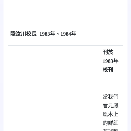
陸汝川校長
1983
年、
1984
年
刊於
1983
年
校刊
當我們
看見鳳
凰木上
的鮮紅