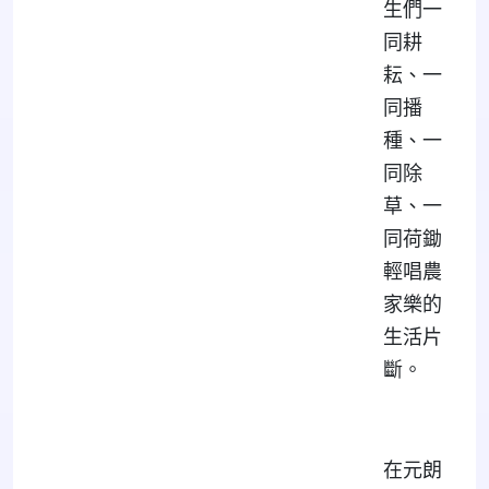
生們一
同耕
耘、一
同播
種、一
同除
草、一
同荷鋤
輕唱農
家樂的
生活片
斷。
在元朗