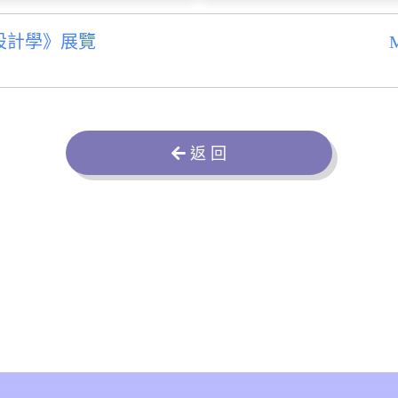
設計學》展覽
M
返 回