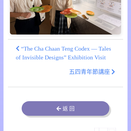
“The Cha Chaan Teng Codex — Tales
of Invisible Designs” Exhibition Visit
五四青年節講座
返 回