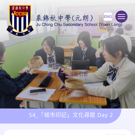
To
首頁
>
活動剪影
S4_「城市印記」文化尋蹤 Day 2