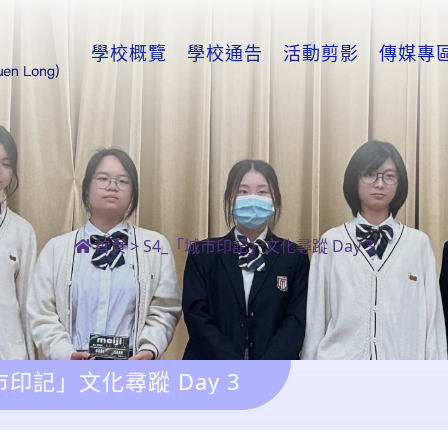
學校概覽
學校通告
活動剪影
傳媒專
首頁
>
S4_「城市印記」文化尋蹤 Day 3
市印記」文化尋蹤 Day 3