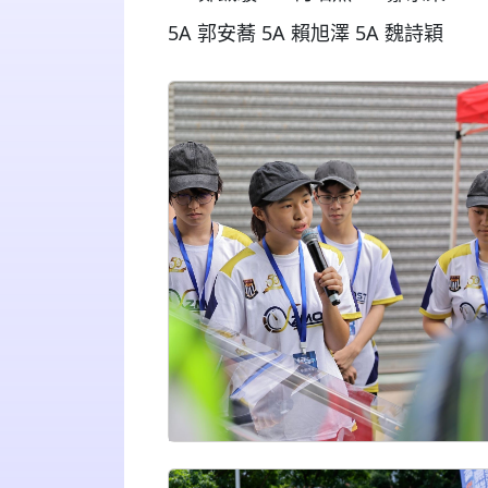
5A
郭安
蕎
5A
賴旭澤
5A
魏詩穎