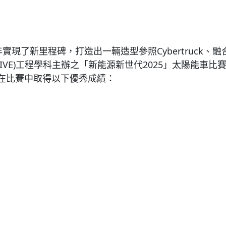
年實現了新里程碑，打造出一輛造型參照
Cybertruck
、融
(IVE)
工程學科主辦之「新能源新世代
2025
」太陽能車比
在比賽中取得
以下
優秀成績
：