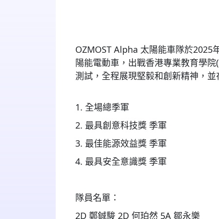
OZMOST Alpha
太陽能車隊於
2025
陽能電動車，出戰香港專業教育學院
測試，全程展現堅毅和創新精神，並
1. ⁠
全場總
季
軍
2. ⁠
最具創意科技獎
季
軍
3. ⁠
最佳能源效益獎
季
軍
4.
最
具安全意識
獎
季軍
隊員
名單：
2D
鄭鋮
駿
2D
何珀然
5A
鄒永樂