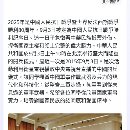
共 9 張相片
2025
年是中國人民抗日戰爭暨世界反法西斯戰爭
勝利
80
周年，
9
月
3
日被定為中國人民抗日戰爭勝
利紀念日。這一日子象徵著中華民族抵禦外侮、
捍衛國家主
權
和領土完整的偉大勝力。中華人民
共和國於
9
月
3
日上午
10
時在北京舉行盛大而隆重
的閱兵儀式，最近一次是
2015
年
9
月
3
日。是次
活
動
利用衛星電視播放中央電視台直播的中國閱兵
儀式，讓同學觀賞中國軍事作戰武器及兵力的現
代化和科技化；從整齊三軍
步操，
甚至看到從未
見過的軍事武器。希望各位同學從欣賞國家軍事
實力，培養對國家民族的認同感和愛國精神。