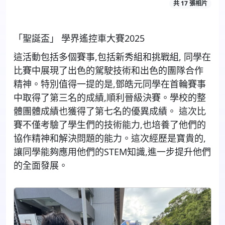
共 17 張相片
「聖誕盃」
學界遙控車大賽
2025
這活動包括多個賽事
,
包括新秀組和挑戰組
,
同學在
比賽中展現了出色的駕駛技術和出色的團隊合作
精神。特別值得一提的是
,
鄧皓元同學在首輪賽事
中取得了第三名的成績
,
順利晉級決賽。學校的整
體團體成績也獲得了第七名的優異成績。
這次比
賽不僅考驗了學生們的技術能力
,
也培養了他們的
協作精神和解決問題的能力。這次經歷是寶貴的
,
讓同學能夠應用他們的
STEM
知識
,
進一步提升他們
的全面發展。