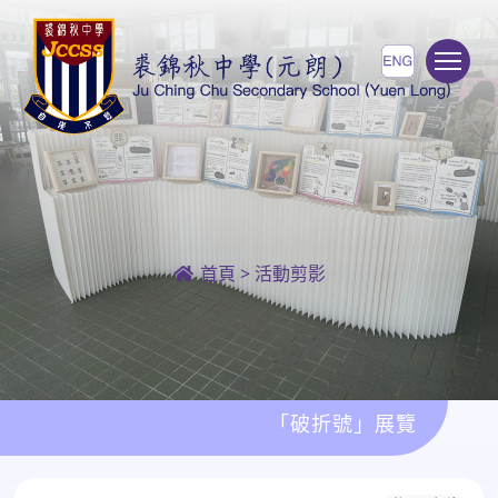
To
首頁
>
活動剪影
「破折號」展覽