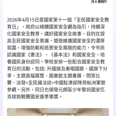
共 8 張相片
2026
年
4
月
15
日是國家第十一個「全民國家安全教
育日」，政府以總體國家安全觀為指引，持續深
化國家安全教育，講好國家安全故事
，目的在提
高全民國家安全意識，
營造維護國家安全的濃厚
氛圍，增強防範和抵禦安全風險的能力，令巿民
認識國家《憲法》、《基本法》和國家安全，培
養國民
身份認同。學校
安排一些配合國家安全教
育日的活動，包括: 升國旗及奏唱國歌、國旗下分
享、主題直幅展覽、圖書館主題書展、問答比
賽、派發<全民識法誌>中國駐港部隊昂船洲軍營
參觀。另外，同日也頒發元朗區少年警訊國安匹
克球挑戰賽國安盾季軍獎。