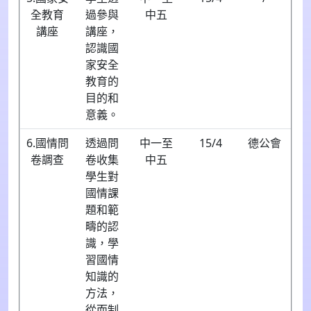
全教育
過參與
中五
講座
講座，
認識國
家安全
教育的
目的和
意義。
6.國情問
透過問
中一至
15/4
德公會
卷調查
卷收集
中五
學生對
國情課
題和範
疇的認
識，學
習國情
知識的
方法，
從而制