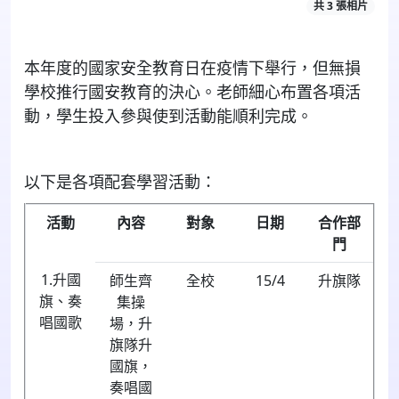
共 3 張相片
本年度的國家安全教育日在疫情下舉行，但無損
學校推行國安教育的決心。老師細心布置各項活
動，學生投入參與使到活動能順利完成。
以下是各項配套學習活動：
活動
內容
對象
日期
合作部
門
1.升國
師生齊
全校
15/4
升旗隊
旗、奏
集操
唱國歌
場，升
旗隊升
國旗，
奏唱國