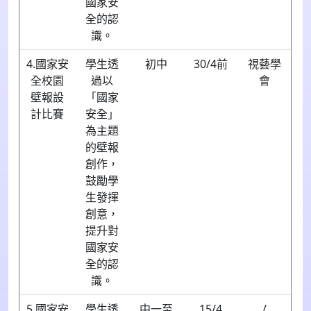
國家安
全的認
識。
4.國家安
學生透
初中
30/4前
視藝學
全校園
過以
會
壁報設
「國家
計比賽
安全」
為主題
的壁報
創作，
鼓勵學
生發揮
創意，
提升對
國家安
全的認
識。
5.國家安
學生透
中一至
15/4
/