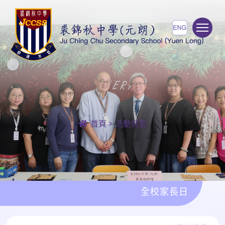
To
首頁
>
活動剪影
全校家長日