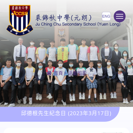
To
首頁
>
活動剪影
邱德根先生紀念日 (2023年3月17日)