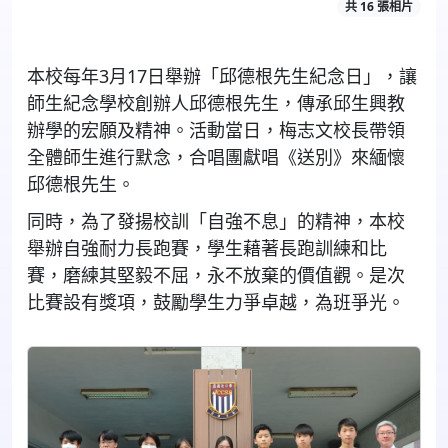
共 16 張相片
本校每年
3
月
17
日舉辦「邱德根先生紀念日」，讓
師生紀念學校創辦人邱德根先生，傳承邱生興教
辦學的宏願及精神。活動當日，梅志文校長帶領
全體師生進行默念，合唱團獻唱《送別》來緬懷
邱德根先生。
同時，為了發揚校訓「自強不息」的精神，本校
舉辦自強耐力長跑賽，學生藉著長跑訓練和比
賽，磨練其堅毅不屈，永不放棄的價值觀。是次
比賽設有獎項，鼓勵學生力爭卓越，為班爭光。