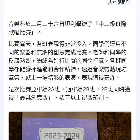
共 11 張相片
音樂科於二月二十六日順利舉辦了「中二級班際
歌唱比賽」。
比賽當天，各班表現得非常投入，同學們運用不
同的樂器和無窮的創意完成比賽。老師和同學的
反應熱烈，紛紛為進行比賽的同學打氣。各班同
學都能發揮潛能和合作精神，透過音樂帶動現場
氣氛，獻上一場精彩的表演，表現值得嘉許。
是次比賽亞軍為
2A
班，冠軍為
2B
班，
2B
班同時獲
得「最具創意獎」，恭喜以上得獎班別。