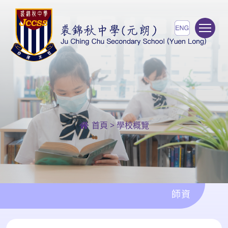
To
首頁
>
學校概覽
師資