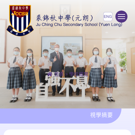
To
首頁
>
學校概覽
視學摘要