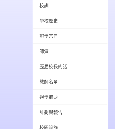
校訓
學校歷史
辦學宗旨
師資
歷屆校長的話
教師名單
視學摘要
計劃與報告
校園設施