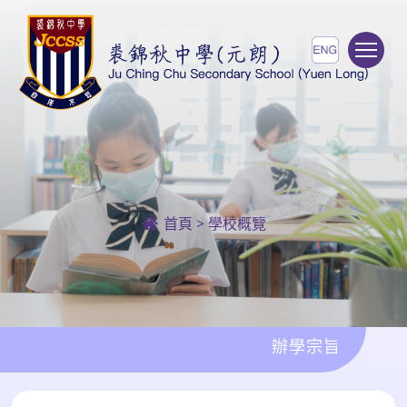
To
首頁
>
學校概覽
辦學宗旨