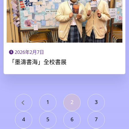
2026年2月7日
「墨濤書海」全校書展
1
2
3
4
5
6
7