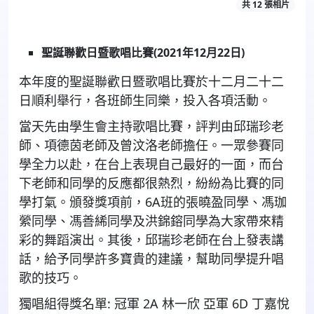
共 12 張相片
聖誕聯歡日暨歌唱比賽
(2021年12月22日)
本年度的聖誕聯歡日暨歌唱比賽於十二月二十二
日順利舉行，各班師生同樂，投入各項活動。
當天先由學生會主持歌唱比賽，評判由邱瑞珍老
師、項德茵老師及曾汶洛老師擔任。一眾參賽同
學全力以赴，在台上表現自己最好的一面，而台
下老師和同學的反應都很熱烈，紛紛為比賽的同
學打氣。頒發獎項前，6A班的張曉盈同學、馮珈
縈同學、馮善絺同學及洪錦鎔同學為大家帶來精
彩的舞蹈演出。其後，邱瑞珍老師在台上發表講
話，給予同學許多寶貴的建議，幫助同學提升唱
歌的技巧。
獨唱組得獎名單: 冠軍 2A 林一欣 亞軍 6D 丁嘉悅