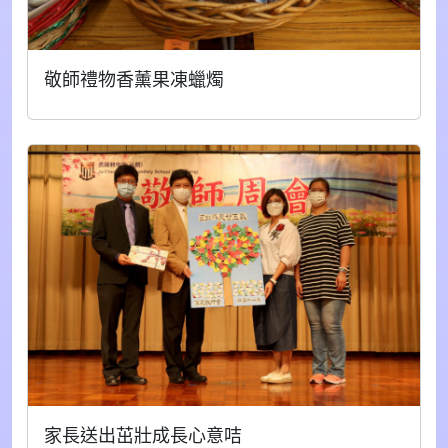
敬師禮物香薰果凍蠟燭
家長送出茁壯成長心意咭