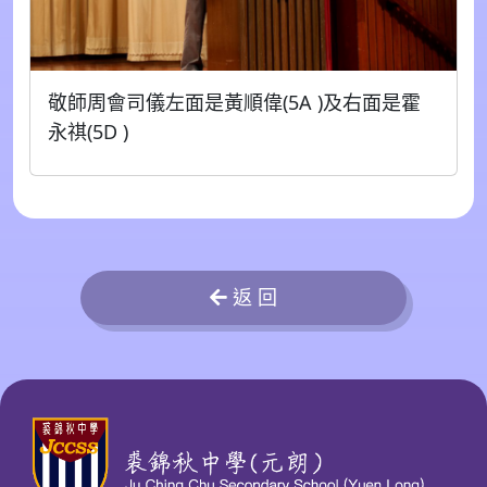
敬師周會司儀左面是黃順偉(5A )及右面是霍
永祺(5D )
返 回