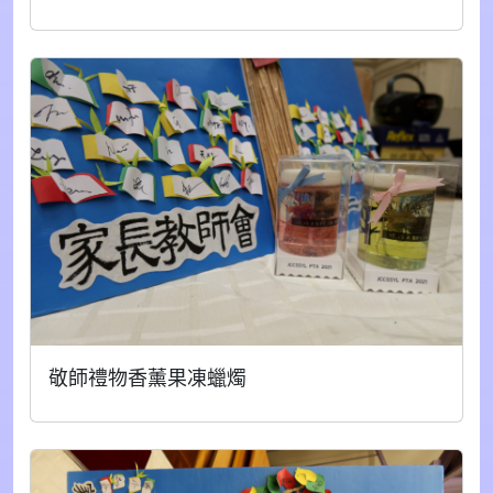
敬師禮物香薰果凍蠟燭