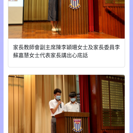
家長教師會副主席陳李穎珊女士及家長委員李
蘇嘉慧女士代表家長講出心底話