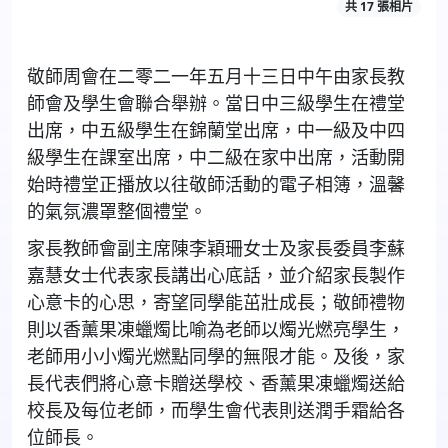
共 17 張相片
敬師周會在二零二一年五月十三日中午由家長教
師會及學生會聯合舉辦。當日中三級學生在禮堂
出席，中五級學生在錦蘭堂出席，中一級及中四
級學生在課室出席，中二級在家中出席，活動開
始時禮堂正播放以往敬師活動的電子相簿，溫馨
的氣氛濃罩整個禮堂。
家長教師會副主席陳李穎珊女士及家長委員李蘇
嘉慧女士代表家長講出心底話，並介紹家長製作
心意卡的心思，寄望同學能茁壯成長；敬師禮物
則以香薰果凍蠟燭比喻為老師以燭光燃亮學生，
老師用小小燭光燃點同學的無限才能。及後，家
長代表們將心意卡贈送學校、香薰果凍蠟燭送給
校長及每位老師，而學生會代表則送潤手霜給各
位師長。