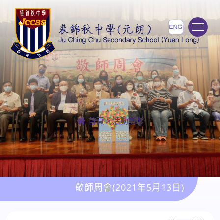
To
首頁
>
活動剪影
敬師周會(2021年5月13日)