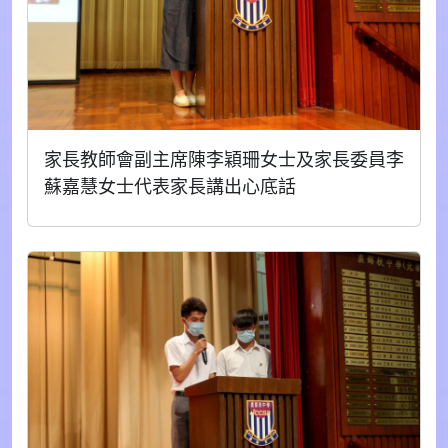
家長教師會副主席陳李穎珊女士及家長委員李
蘇嘉慧女士代表家長講出心底話