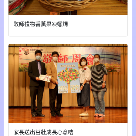
敬師禮物香薰果凍蠟燭
家長送出茁壯成長心意咭