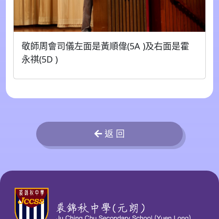
敬師周會司儀左面是黃順偉(5A )及右面是霍
永祺(5D )
返 回