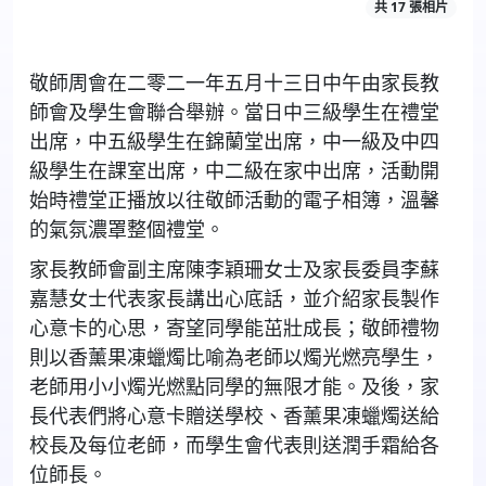
共 17 張相片
敬師周會在二零二一年五月十三日中午由家長教
師會及學生會聯合舉辦。當日中三級學生在禮堂
出席，中五級學生在錦蘭堂出席，中一級及中四
級學生在課室出席，中二級在家中出席，活動開
始時禮堂正播放以往敬師活動的電子相簿，溫馨
的氣氛濃罩整個禮堂。
家長教師會副主席陳李穎珊女士及家長委員李蘇
嘉慧女士代表家長講出心底話，並介紹家長製作
心意卡的心思，寄望同學能茁壯成長；敬師禮物
則以香薰果凍蠟燭比喻為老師以燭光燃亮學生，
老師用小小燭光燃點同學的無限才能。及後，家
長代表們將心意卡贈送學校、香薰果凍蠟燭送給
校長及每位老師，而學生會代表則送潤手霜給各
位師長。