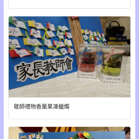
敬師禮物香薰果凍蠟燭