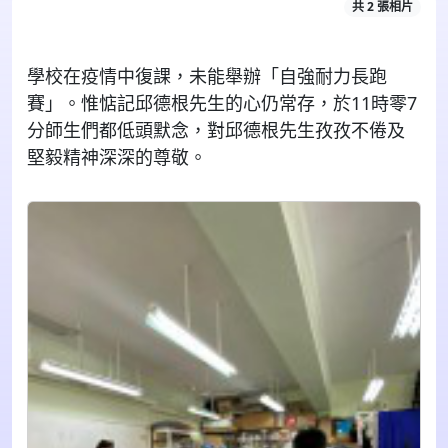
共 2 張相片
學校在疫情中復課，未能舉辦「自強耐力長跑
賽」。惟惦記邱德根先生的心仍常存，於11時零7
分師生們都低頭默念，對邱德根先生孜孜不倦及
堅毅精神深深的尊敬。