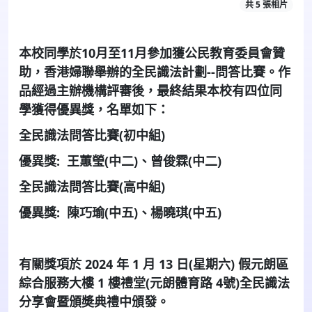
共 5 張相片
本校同學於
10
月至
11
月參加獲公民教育委員會贊
助，香港婦聯舉辦的全民識法計劃
--
問答比賽。作
品經過主辦機構評審後，最終結果本校有四位同
學獲得優異獎，名單如下：
全民識法問答比賽
(
初中組
)
優異獎
:
王蕙瑩
(
中二
)
、曾俊霖
(
中二
)
全民識法問答比賽
(
高中組
)
優異獎
:
陳巧瑜
(
中五
)
、楊曉琪
(
中五
)
有關獎項於
2024
年
1
月
13
日
(
星期六
)
假元朗區
綜合服務大樓
1
樓禮堂
(
元朗體育路
4
號
)
全民識法
分享會暨頒奬典禮中頒發。