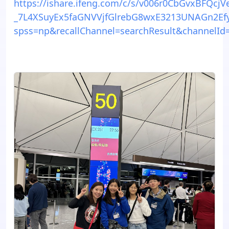
https://ishare.ifeng.com/c/s/v006r0CbGvxBFQcjV
_7L4XSuyEx5faGNVVjfGlrebG8wxE3213UNAGn2Ef
spss=np&recallChannel=searchResult&channelI