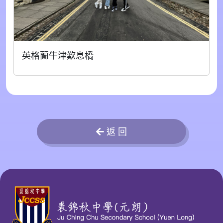
英格蘭牛津歎息橋
返 回