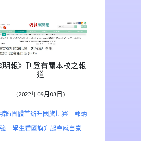
《明報》刊登有關本校之報
道
(2022年09月08日)
(明報)團體首辦升國旗比賽 鄧炳
強﹕學生看國旗升起會感自豪