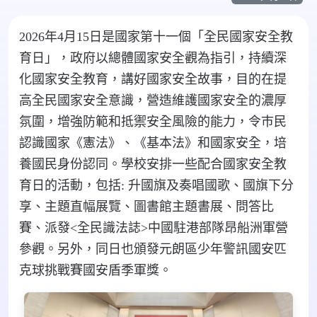
2026
年
4
月
15
日是國家第十一個「全民國家安全教
育日」，政府以總體國家安全觀為指引，持續深
化國家安全教育，講好國家安全故事
，目的在提
高全民國家安全意識，
營造維護國家安全的濃厚
氛圍，增強防範和抵禦安全風險的能力，令巿民
認識國家《憲法》、《基本法》和國家安全，培
養國民
身份認同。學校
安排一些配合國家安全教
育日的活動，包括: 升國旗及奏唱國歌、國旗下分
享、主題直幅展覽、圖書館主題書展、問答比
賽、派發<全民識法誌>中國駐港部隊昂船洲軍營
參觀。另外，同日也頒發元朗區少年警訊國安匹
克球挑戰賽國安盾季軍獎。