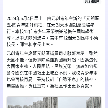
共 3 張相片
2024
年
5
月
4
日早上，由元創青年主辦的「元朗區
五‧四青年節升旗禮」在元朗天水圍銀座廣場舉
行。本校
12
位青少年軍榮獲邀請擔任國旗護衛
隊，以中式隊列進場，當中有
12
間元朗區中小幼
校長、師生和家長出席。
元創青年主席暨元朗區議員司徒駿軒表示，雖然
天氣不佳，但仍排除萬難將國旗升起，因為這代
表國家主權、人民團結、民族光榮，無論如何都
會令國旗在中國領土上屹立不倒。我校青少年軍
也會再接再厲，秉持校訓「自強不息」的精神，
無懼困難，勇往直前，為社區作出更多貢獻。