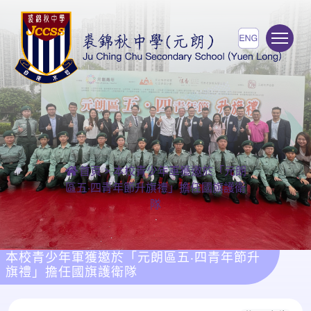
To
首頁
>
本校青少年軍獲邀於「元朗
區五‧四青年節升旗禮」擔任國旗護衛
隊
本校青少年軍獲邀於「元朗區五‧四青年節升
旗禮」擔任國旗護衛隊