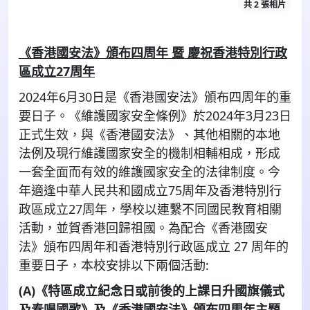
共 2 張相片
《香港國安法》頒布四周年 暨 慶祝香港特別行政
區成立
27
周年
2024年
6
月
30
日是《香港國安法》頒布四周年的重
要日子。《維護國家安全條例》於
2024
年
3
月
23
日
正式生效，與《香港國安法》、其他相關的本地
法例及現行維護國家安全的機制相輔相成，形成
一套全面而有效的維護國家安全的法律制度。今
年適逢中華人民共和國成立
75
周年及香港特別行
政區成立
27
周年，學校以連繫不同國民教育相關
活動，並賀香港回歸祖國。為配合《香港國安
法》頒布四周年和香港特別行政區成立
27
周年的
重要日子，本校安排以下兩個活動
:
(A)
《特區成立紀念日或前後的上課日升國旗儀式
及奏唱國歌》及《香港國安法》頒布四周年主題