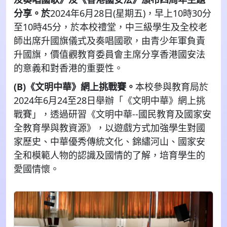
分享。於
2024年
6
月
28
日
(
星期五
)
，早上
10
時
30
分
至
10
時
45
分，於本校禮堂，中三級學生及全校老
師出席升國旗儀式及奏唱國歌，由青少年軍負責
升國旗，價值觀教育委員會主席分享香港國安法
的意義和對香港的重要性。
(B)
《文明中華》網上挑戰賽。
本校參與教育局於
2024
年
6
月
24
至
28
日舉辦「《文明中華》網上挑
戰賽」，透過研習《文明中華
--
國民教育及國家安
全教育學與教資源》，以遊戲方式加強學生對國
家歷史、中華優秀傳統文化、錦繡河山、國家安
全和模範人物的認識及國情的了解，培育學生的
愛國情懷。