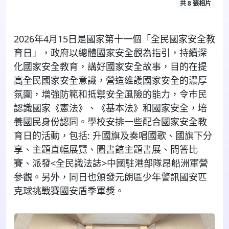
共 8 張相片
2026
年
4
月
15
日是國家第十一個「全民國家安全教
育日」，政府以總體國家安全觀為指引，持續深
化國家安全教育，講好國家安全故事
，目的在提
高全民國家安全意識，
營造維護國家安全的濃厚
氛圍，增強防範和抵禦安全風險的能力，令巿民
認識國家《憲法》、《基本法》和國家安全，培
養國民
身份認同。學校
安排一些配合國家安全教
育日的活動，包括: 升國旗及奏唱國歌、國旗下分
享、主題直幅展覽、圖書館主題書展、問答比
賽、派發<全民識法誌>中國駐港部隊昂船洲軍營
參觀。另外，同日也頒發元朗區少年警訊國安匹
克球挑戰賽國安盾季軍獎。