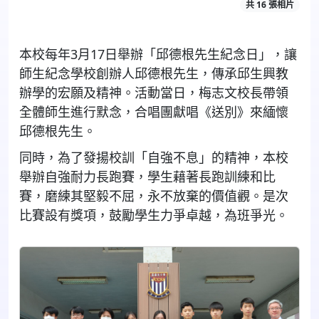
共 16 張相片
本校每年
3
月
17
日舉辦「邱德根先生紀念日」，讓
師生紀念學校創辦人邱德根先生，傳承邱生興教
辦學的宏願及精神。活動當日，梅志文校長帶領
全體師生進行默念，合唱團獻唱《送別》來緬懷
邱德根先生。
同時，為了發揚校訓「自強不息」的精神，本校
舉辦自強耐力長跑賽，學生藉著長跑訓練和比
賽，磨練其堅毅不屈，永不放棄的價值觀。是次
比賽設有獎項，鼓勵學生力爭卓越，為班爭光。