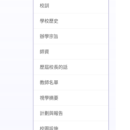
校訓
學校歷史
辦學宗旨
師資
歷屆校長的話
教師名單
視學摘要
計劃與報告
校園設施