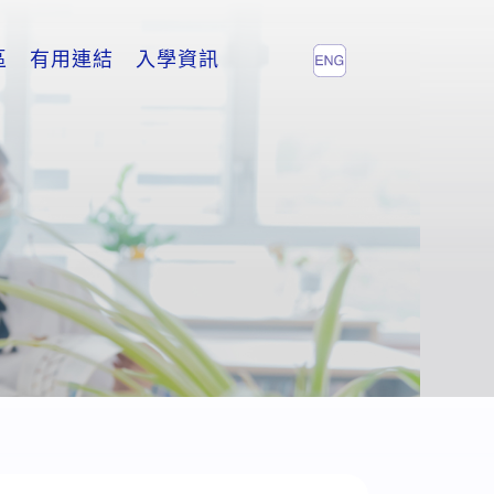
區
有用連結
入學資訊