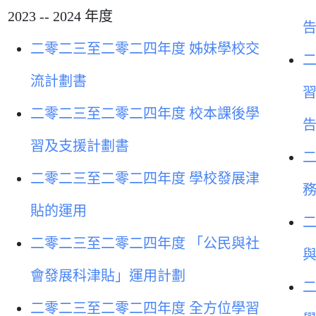
2023 -- 2024 年度
二零二三至二零二四年度 姊妹學校交
二
流計劃書
習
二零二三至二零二四年度 校本課後學
習及支援計劃書
二
二零二三至二零二四年度 學校發展津
貼的運用
二零二三至二零二四年度 「公民與社
會發展科津貼」運用計劃
二
二零二三至二零二四年度 全方位學習